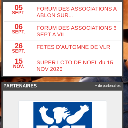
05
FORUM DES ASSOCIATIONS A
SEPT.
ABLON SUR...
06
FORUM DES ASSOCIATIONS 6
SEPT.
SEPT A VIL...
26
FETES D'AUTOMNE DE VLR
SEPT.
15
SUPER LOTO DE NOEL du 15
NOV.
NOV 2026
PARTENAIRES
+ de partenaires