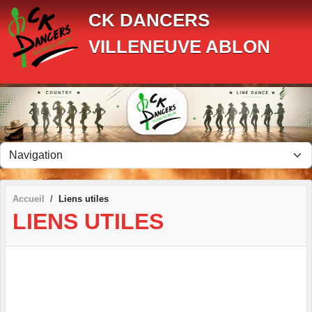
Panneau de gestion des cookies
CK DANCERS
VILLENEUVE ABLON
Accueil
Liens utiles
LIENS UTILES