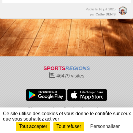
Publié le
16 juil. 2025
par
Cathy DENIS
SPORTS
REGIONS
46479
visites
Charte cookies
Gestion des cookies
Ce site utilise des cookies et vous donne le contrôle sur ceux
Informations légales
Signaler un contenu inapproprié
que vous souhaitez activer
Tout accepter
Tout refuser
Personnaliser
Envie de participer ?
Connexion