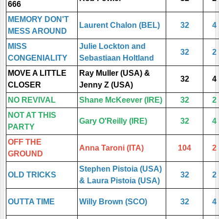
666
MEMORY DON'T
Laurent Chalon (BEL)
32
4
MESS AROUND
MISS
Julie Lockton and
32
2
CONGENIALITY
Sebastiaan Holtland
MOVE A LITTLE
Ray Muller (USA) &
32
4
CLOSER
Jenny Z (USA)
NO REVIVAL
Shane McKeever (IRE)
32
2
NOT AT THIS
Gary O'Reilly (IRE)
32
4
PARTY
OFF THE
Anna Taroni (ITA)
104
2
GROUND
Stephen Pistoia (USA)
OLD TRICKS
32
2
& Laura Pistoia (USA)
OUTTA TIME
Willy Brown (SCO)
32
4