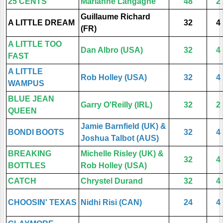
25 CENTS
Marianne Langagne
48
2
Guillaume Richard
A LITTLE DREAM
32
4
(FR)
A LITTLE TOO
Dan Albro (USA)
32
4
FAST
A LITTLE
Rob Holley (USA)
32
4
WAMPUS
BLUE JEAN
Garry O'Reilly (IRL)
32
2
QUEEN
Jamie Barnfield (UK) &
BONDI BOOTS
32
4
Joshua Talbot (AUS)
BREAKING
Michelle Risley (UK) &
32
4
BOTTLES
Rob Holley (USA)
CATCH
Chrystel Durand
32
4
CHOOSIN' TEXAS
Nidhi Risi (CAN)
24
4