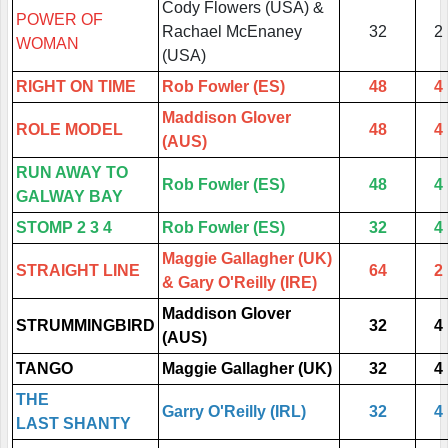
Cody Flowers (USA) &
POWER OF
Rachael McEnaney
32
2
WOMAN
(USA)
RIGHT ON TIME
Rob Fowler (ES)
48
4
Maddison Glover
ROLE MODEL
48
4
(AUS)
RUN AWAY TO
Rob Fowler (ES)
48
4
GALWAY BAY
STOMP 2 3 4
Rob Fowler (ES)
32
4
Maggie Gallagher (UK)
STRAIGHT LINE
64
2
& Gary O'Reilly (IRE)
Maddison Glover
STRUMMINGBIRD
32
4
(AUS)
TANGO
Maggie Gallagher (UK)
32
4
THE
Garry O'Reilly (IRL)
32
4
LAST SHANTY