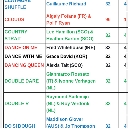
CLAYMORE
Guillaume Richard
32
4
SHUFFLE
Algaly Fofana (FR) &
CLOUDS
96
1
Pol F Ryan
COUNTRY
Lee Hamilton (SCO) &
32
4
STRAIT
Heather Barton (SCO)
DANCE ON ME
Fred Whitehouse (IRE)
32
4
DANCE WITH ME
Grace David (KOR)
32
4
DANCING QUEEN
Alexis Tait (SCO)
32
4
Gianmarco Rossato
DOUBLE DARE
(IT) & Ivonne Verhagen
32
4
(NL)
Raymond Sarlemijn
DOUBLE R
(NL) & Roy Verdonk
32
4
(NL)
Maddison Glover
DO SI DOUGH
(AUS) & Jo Thompson
32
4