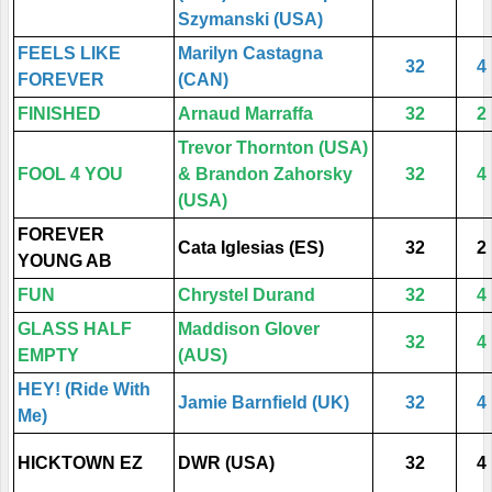
Szymanski (USA)
FEELS LIKE
Marilyn Castagna
32
4
FOREVER
(CAN)
FINISHED
Arnaud Marraffa
32
2
Trevor Thornton (USA)
FOOL 4 YOU
& Brandon Zahorsky
32
4
(USA)
FOREVER
Cata Iglesias (ES)
32
2
YOUNG AB
FUN
Chrystel Durand
32
4
GLASS HALF
Maddison Glover
32
4
EMPTY
(AUS)
HEY! (Ride With
Jamie Barnfield (UK)
32
4
Me)
HICKTOWN EZ
DWR (USA)
32
4