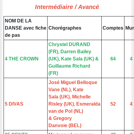
Intermédiaire / Avancé
NOM DE LA
DANSE avec fiche
Chorégraphes
Comptes
Mur
de pas
Chrystel DURAND
(FR), Darren Bailey
4 THE CROWN
(UK), Kate Sala (UK) &
64
4
Guillaume Richard
(FR)
José Miguel Belloque
Vane (NL), Kate
Sala (UK), Michelle
5 DIVAS
Risley (UK), Esmeralda
52
4
van de Pol (NL)
& Gregory
Danvoie (BEL)