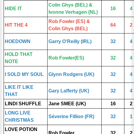
Colin Ghys (BEL) &
HIDE IT
16
4
Ivonne Verhagen (NL)
Rob Fowler (ES) &
HIT THE 4
64
2
Colin Ghys (BEL)
HOEDOWN
Garry O'Reilly (IRL)
32
4
HOLD THAT
Rob Fowler(ES)
32
4
NOTE
I SOLD MY SOUL
Glynn Rodgers (UK)
32
4
LIKE IT LIKE
Gary Lafferty (UK)
32
4
THAT
LINDI SHUFFLE
Jane SMEE (UK)
16
2
LONG LIVE
Séverine Fillion (FR)
32
1
CHRISTMAS
LOVE POTION
Rob Fowler
32
2