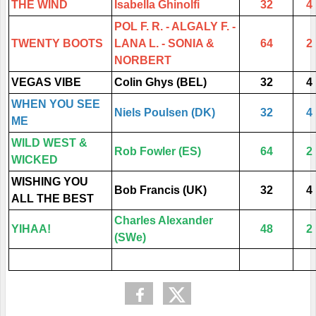
THE WIND
Isabella Ghinolfi
32
4
POL F. R. - ALGALY F. -
TWENTY BOOTS
LANA L. - SONIA &
64
2
NORBERT
VEGAS VIBE
Colin Ghys (BEL)
32
4
WHEN YOU SEE
Niels Poulsen (DK)
32
4
ME
WILD WEST &
Rob Fowler (ES)
64
2
WICKED
WISHING YOU
Bob Francis (UK)
32
4
ALL THE BEST
Charles Alexander
YIHAA!
48
2
(SWe)