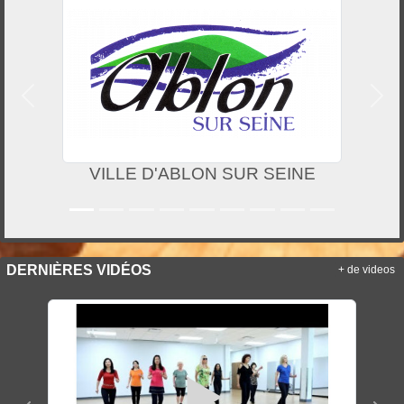
Précedent
Suiv
VILLE D'ABLON SUR SEINE
DERNIÈRES VIDÉOS
+ de videos