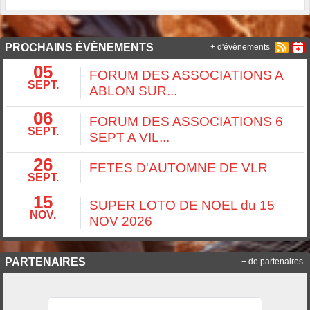
PROCHAINS ÉVÈNEMENTS
+ d'évènements
05
FORUM DES ASSOCIATIONS A
SEPT.
ABLON SUR...
06
FORUM DES ASSOCIATIONS 6
SEPT.
SEPT A VIL...
26
FETES D'AUTOMNE DE VLR
SEPT.
15
SUPER LOTO DE NOEL du 15
NOV.
NOV 2026
PARTENAIRES
+ de partenaires