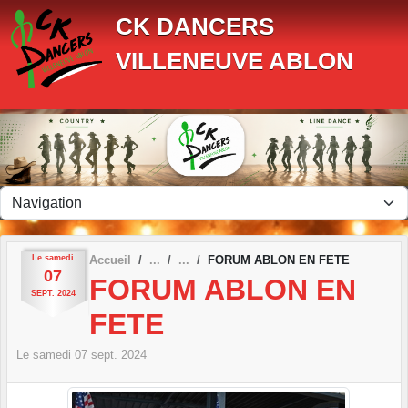
Panneau de gestion des cookies
CK DANCERS
VILLENEUVE ABLON
Le
samedi
Accueil
FORUM ABLON EN FETE
07
FORUM ABLON EN
SEPT.
2024
FETE
Le
samedi
07
sept.
2024