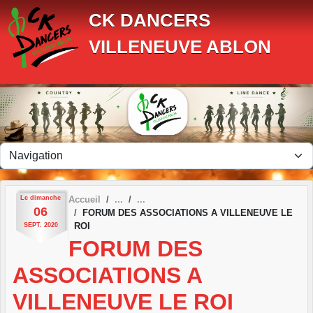
Panneau de gestion des cookies
CK DANCERS
VILLENEUVE ABLON
Le
dimanche
Accueil
06
FORUM DES ASSOCIATIONS A VILLENEUVE LE
ROI
SEPT.
2020
FORUM DES
ASSOCIATIONS A
VILLENEUVE LE ROI