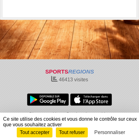
SPORTS
REGIONS
46413
visites
Charte cookies
Gestion des cookies
Ce site utilise des cookies et vous donne le contrôle sur ceux
Informations légales
Signaler un contenu inapproprié
que vous souhaitez activer
Tout accepter
Tout refuser
Personnaliser
Envie de participer ?
Connexion