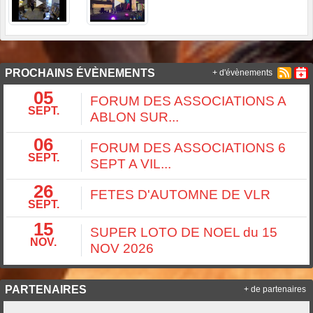
PROCHAINS ÉVÈNEMENTS
+ d'évènements
05
FORUM DES ASSOCIATIONS A
SEPT.
ABLON SUR...
06
FORUM DES ASSOCIATIONS 6
SEPT.
SEPT A VIL...
26
FETES D'AUTOMNE DE VLR
SEPT.
15
SUPER LOTO DE NOEL du 15
NOV.
NOV 2026
PARTENAIRES
+ de partenaires