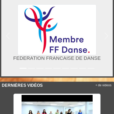
Précedent
Suiv
DANSE
VILLE DE VILLENEUVE LE ROI
DERNIÈRES VIDÉOS
+ de videos