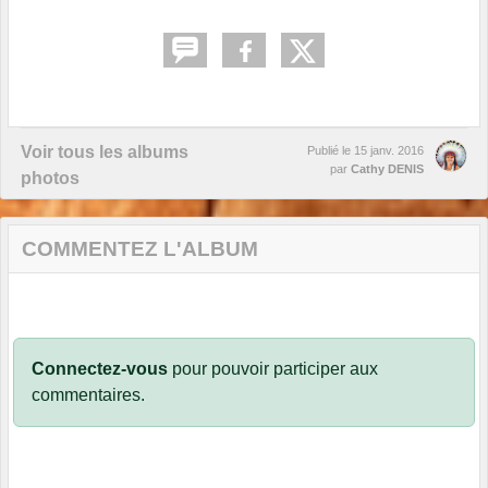
Voir tous les albums
Publié le
15 janv. 2016
par
Cathy DENIS
photos
COMMENTEZ L'ALBUM
Connectez-vous
pour pouvoir participer aux
commentaires.