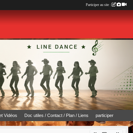
Participer au site :
et Vidéos
Doc utiles / Contact / Plan / Liens
participer