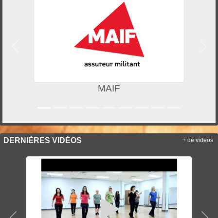
Précedent
Suiv
F
FSGT 9
DERNIÈRES VIDÉOS
+ de videos