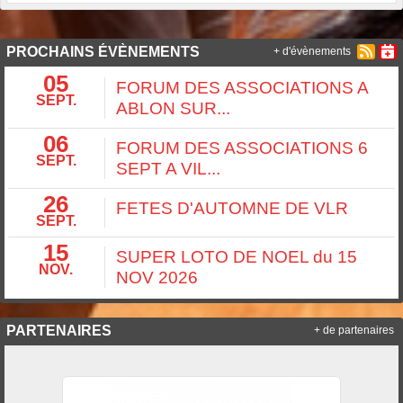
PROCHAINS ÉVÈNEMENTS
+ d'évènements
05
FORUM DES ASSOCIATIONS A
SEPT.
ABLON SUR...
06
FORUM DES ASSOCIATIONS 6
SEPT.
SEPT A VIL...
26
FETES D'AUTOMNE DE VLR
SEPT.
15
SUPER LOTO DE NOEL du 15
NOV.
NOV 2026
PARTENAIRES
+ de partenaires