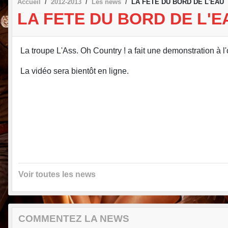
Accueil
2012-2013
Les news
LA FETE DU BORD DE L'EAU
LA FETE DU BORD DE L'E
La troupe L'Ass. Oh Country ! a fait une demonstration à l
La vidéo sera bientôt en ligne.
Voir toutes les news
COMMENTEZ LA NEWS