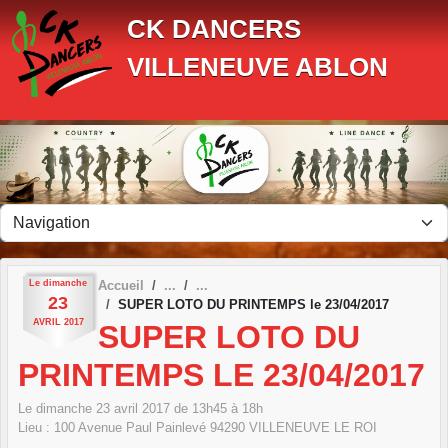
Panneau de gestion des cookies
CK DANCERS
VILLENEUVE ABLON
Le
dimanche
Accueil
23
SUPER LOTO DU PRINTEMPS le 23/04/2017
AVRIL
2017
SUPER LOTO DU
PRINTEMPS LE 23/04/2017
Le
dimanche
23
avril
2017
de 13h45 à 18h
Lieu :
100 Avenue Paul Painlevé
94290
VILLENEUVE LE ROI