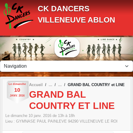
Panneau de gestion des cookies
CK DANCERS
VILLENEUVE ABLON
Le
dimanche
Accueil
GRAND BAL COUNTRY et LINE
10
GRAND BAL
JANV.
2016
COUNTRY ET LINE
Le
dimanche
10
janv.
2016
de 13h à 18h
Lieu :
GYMNASE PAUL PAINLEVE
94290
VILLENEUVE LE ROI