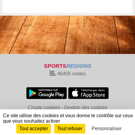
SPORTS
REGIONS
46408
visites
Charte cookies
Gestion des cookies
Informations légales
Signaler un contenu inapproprié
Ce site utilise des cookies et vous donne le contrôle sur ceux
que vous souhaitez activer
Tout accepter
Tout refuser
Personnaliser
Envie de participer ?
Connexion