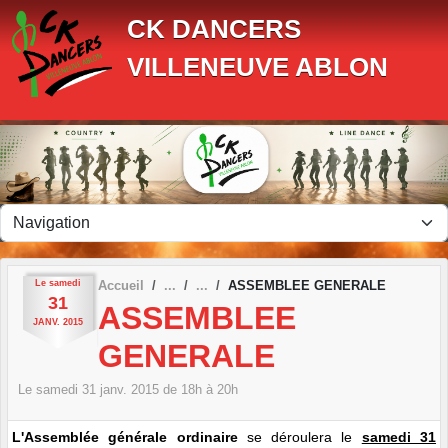
Panneau de gestion des cookies
CK DANCERS
VILLENEUVE ABLON
Le
samedi
Accueil
ASSEMBLEE GENERALE
31
ASSEMBLEE
JANV.
2015
GENERALE
Le
samedi
31
janv.
2015
de 18h à 20h
L'Assemblée générale ordinaire
se déroulera le
samedi 31