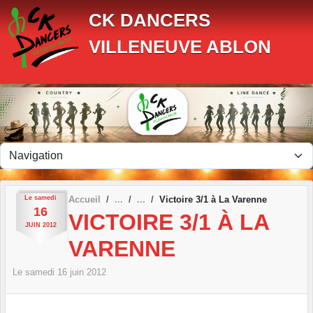
Panneau de gestion des cookies
CK DANCERS
VILLENEUVE ABLON
Le
samedi
Accueil
Victoire 3/1 à La Varenne
16
VICTOIRE 3/1 À LA
JUIN
2012
VARENNE
Le
samedi
16
juin
2012