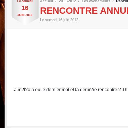
Accueil
2011-2012
Les évènements
Rencon
Le
samedi
16
RENCONTRE ANNUL
JUIN
2012
Le
samedi
16
juin
2012
La m?t?o a eu le dernier mot et la derni?re rencontre ? Thi