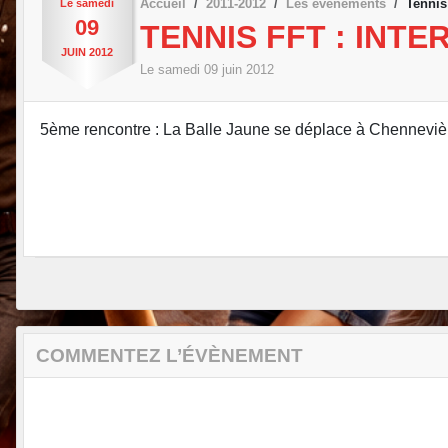
Accueil
2011-2012
Les évènements
Tennis
Le
samedi
09
TENNIS FFT : INT
JUIN
2012
Le
samedi
09
juin
2012
5ème rencontre : La Balle Jaune se déplace à Chennevièr
COMMENTEZ L’ÉVÈNEMENT