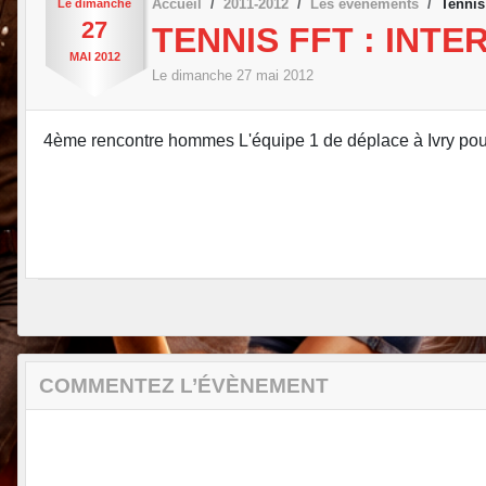
Accueil
2011-2012
Les évènements
Tennis
Le
dimanche
27
TENNIS FFT : INT
MAI
2012
Le
dimanche
27
mai
2012
4ème rencontre hommes L'équipe 1 de déplace à Ivry pour 
COMMENTEZ L’ÉVÈNEMENT