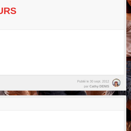
URS
Publié le
30 sept. 2012
par
Cathy DENIS