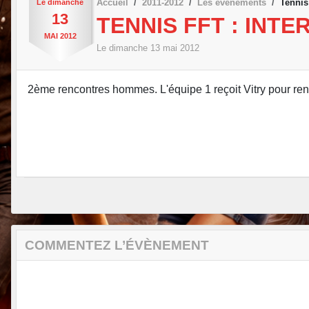
Accueil
2011-2012
Les évènements
Tennis
Le
dimanche
13
TENNIS FFT : INT
MAI
2012
Le
dimanche
13
mai
2012
2ème rencontres hommes. L'équipe 1 reçoit Vitry pour rencon
COMMENTEZ L’ÉVÈNEMENT