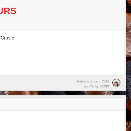
URS
 Grusie.
Publié le
30 sept. 2012
par
Cathy DENIS