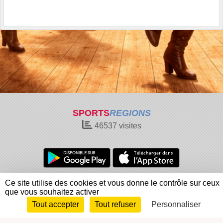
SPORTS
REGIONS
46537
visites
Charte cookies
Gestion des cookies
Ce site utilise des cookies et vous donne le contrôle sur ceux
que vous souhaitez activer
Informations légales
Signaler un contenu inapproprié
Tout accepter
Tout refuser
Personnaliser
Envie de participer ?
Connexion