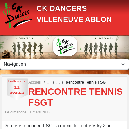
Panneau de gestion des cookies
CK DANCERS
VILLENEUVE ABLON
Le
dimanche
Accueil
Rencontre Tennis FSGT
11
RENCONTRE TENNIS
MARS
2012
FSGT
Le
dimanche
11
mars
2012
Dernière rencontre FSGT à domicile contre Vitry 2 au