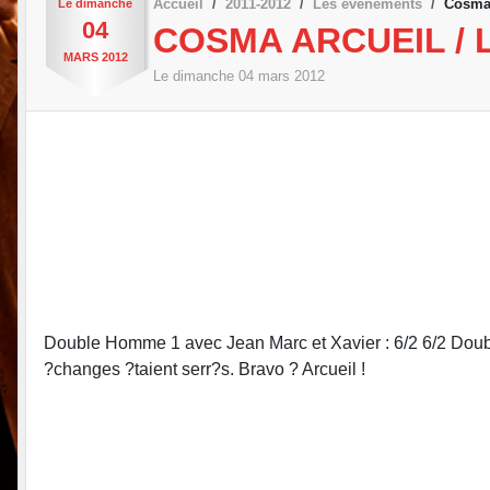
Accueil
2011-2012
Les évènements
Cosma 
Le
dimanche
04
COSMA ARCUEIL / L
MARS
2012
Le
dimanche
04
mars
2012
Double Homme 1 avec Jean Marc et Xavier : 6/2 6/2 Double
?changes ?taient serr?s. Bravo ? Arcueil !