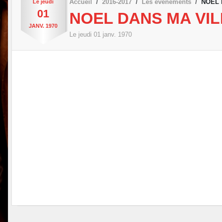
Accueil
2016-2017
Les évènements
NOEL 
Le
jeudi
01
NOEL DANS MA VIL
JANV.
1970
Le
jeudi
01
janv.
1970