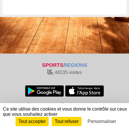
SPORTS
REGIONS
46535
visites
Charte cookies
Gestion des cookies
Ce site utilise des cookies et vous donne le contrôle sur ceux
Informations légales
Signaler un contenu inapproprié
que vous souhaitez activer
Tout accepter
Tout refuser
Personnaliser
Envie de participer ?
Connexion