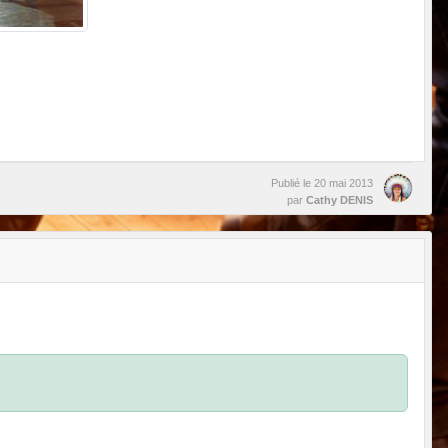
Publié le
20 mai 2013
par
Cathy DENIS