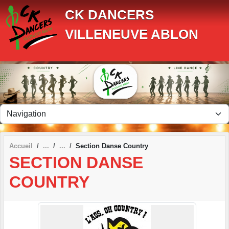
Panneau de gestion des cookies
CK DANCERS
VILLENEUVE ABLON
Accueil
Section Danse Country
SECTION DANSE
COUNTRY